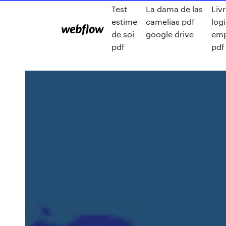
Test
La dama de las
Liv
estime
camelias pdf
logi
de soi
google drive
emp
pdf
pdf