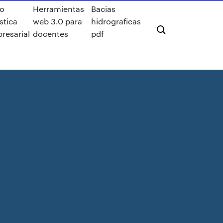
ro
Herramientas
Bacias
stica
web 3.0 para
hidrograficas
resarial
docentes
pdf