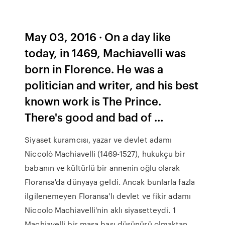
May 03, 2016 · On a day like
today, in 1469, Machiavelli was
born in Florence. He was a
politician and writer, and his best
known work is The Prince.
There's good and bad of …
Siyaset kuramcısı, yazar ve devlet adamı
Niccolò Machiavelli (1469-1527), hukukçu bir
babanın ve kültürlü bir annenin oğlu olarak
Floransa'da dünyaya geldi. Ancak bunlarla fazla
ilgilenemeyen Floransa'lı devlet ve fikir adamı
Niccolo Machiavelli'nin aklı siyasetteydi. 1
Machiavelli bir masa başı düşünürü olmaktan