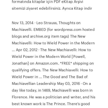
formatında kitaplar için PDF eKitap Arşivi
sitemizi ziyaret edebilirsiniz. Ayrıca Kitap indir
Nov 13, 2014 · Leo Strauss, Thoughts on
Machiavelli. EMBED (for wordpress.com hosted
blogs and archive.org item
tags) The New
Machiavelli: How to Wield Power in the Modern
... Apr 02, 2012 · The New Machiavelli: How to
Wield Power in the Modern World [Powell,
Jonathan] on Amazon.com. *FREE* shipping on
qualifying offers. The New Machiavelli: How to
Wield Power in … The Good and The Bad of
Machiavellian Leadership May 03, 2016 · On a
day like today, in 1469, Machiavelli was born in
Florence. He was a politician and writer, and his
best known work is The Prince. There's good