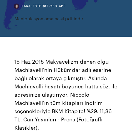
MAGALIBIEQWI.WEB.APP
Manipulasyon ama nasıl pdf indir
15 Haz 2015 Makyavelizm denen olgu
Machiavelli'nin Hükümdar adlı eserine
bağlı olarak ortaya çıkmıştır. Aslında
Machiavelli hayatı boyunca hatta söz. ile
adresinize ulaştırıyor. Niccolo
Machiavelli'ın tüm kitapları indirim
seçenekleriyle BKM Kitap'ta! %29. 11,36
TL. Can Yayınları - Prens (Fotoğraflı
Klasikler).