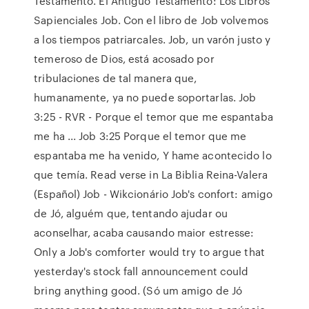
Testamento. El Antiguo Testamento: Los Libros
Sapienciales Job. Con el libro de Job volvemos
a los tiempos patriarcales. Job, un varón justo y
temeroso de Dios, está acosado por
tribulaciones de tal manera que,
humanamente, ya no puede soportarlas. Job
3:25 - RVR - Porque el temor que me espantaba
me ha ... Job 3:25 Porque el temor que me
espantaba me ha venido, Y hame acontecido lo
que temía. Read verse in La Biblia Reina-Valera
(Español) Job - Wikcionário Job's confort: amigo
de Jó, alguém que, tentando ajudar ou
aconselhar, acaba causando maior estresse:
Only a Job's comforter would try to argue that
yesterday's stock fall announcement could
bring anything good. (Só um amigo de Jó